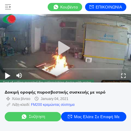
Κουβέντα
ΕΠΙΚΟΙΝΩΝΙΑ
Δοκιμή οροφής πυροσβεστικής συσκευής με νερό
Άλλα βίντεο
January 04, 2021
Λέξη-κλειδί:
FM200 κρεμώντας σύστημα
Συζήτηση
Μας Ελάτε Σε Επαφή Με