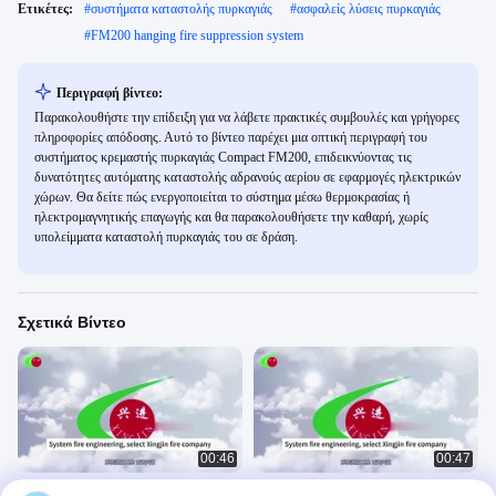
Ετικέτες:
#
συστήματα καταστολής πυρκαγιάς
#
ασφαλείς λύσεις πυρκαγιάς
#
FM200 hanging fire suppression system
Περιγραφή βίντεο:
Παρακολουθήστε την επίδειξη για να λάβετε πρακτικές συμβουλές και γρήγορες
πληροφορίες απόδοσης. Αυτό το βίντεο παρέχει μια οπτική περιγραφή του
συστήματος κρεμαστής πυρκαγιάς Compact FM200, επιδεικνύοντας τις
δυνατότητες αυτόματης καταστολής αδρανούς αερίου σε εφαρμογές ηλεκτρικών
χώρων. Θα δείτε πώς ενεργοποιείται το σύστημα μέσω θερμοκρασίας ή
ηλεκτρομαγνητικής επαγωγής και θα παρακολουθήσετε την καθαρή, χωρίς
υπολείμματα καταστολή πυρκαγιάς του σε δράση.
Σχετικά Βίντεο
00:46
00:47
Δίκτυο αγωγών ενιαίας ζώνης FM200
Συστήματα αυτόματης πυρόσβεσης