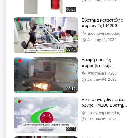
January 19, 2024
00:26
Σύστημα καταστολής
πυρκαγιάς FM200
Εισαγωγή εταιρείας
January 11, 2024
00:41
Δοκιμή οροφής
πυροσβεστικής
συσκευής με FM200
Αναστολή FM200
January 04, 2021
00:17
Δίκτυο αγωγών ενιαίας
ζώνης FM200 Σύστημα
καταστολής πυρκαγιάς
Εισαγωγή εταιρείας
για δωμάτια
January 05, 2024
τηλεπικοινωνιών
00:46