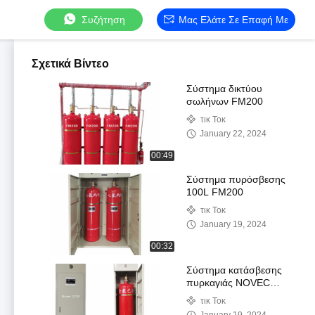
Συζήτηση
Μας Ελάτε Σε Επαφή Με
Σχετικά Βίντεο
Σύστημα δικτύου
σωλήνων FM200
τικ Τοκ
January 22, 2024
00:49
Σύστημα πυρόσβεσης
100L FM200
τικ Τοκ
January 19, 2024
00:32
Σύστημα κατάσβεσης
πυρκαγιάς NOVEC
1230
τικ Τοκ